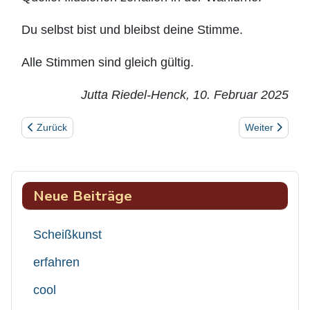
Du selbst bist und bleibst deine Stimme.
Alle Stimmen sind gleich gültig.
Jutta Riedel-Henck, 10. Februar 2025
Vorheriger Beitrag: Go(o)d Vibes Healing
Nächster Beitra
Zurück
Weiter
Neue Beiträge
Scheißkunst
erfahren
cool