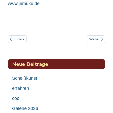
www.jemuku.de
Vorheriger Beitrag: Geld
Nächster Beitr
Zurück
Weiter
Neue Beiträge
Scheißkunst
erfahren
cool
Galerie 2026